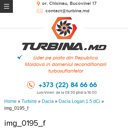
or. Chisinau, Bucovinei 17
contact@turbina.md
Lider pe piata din Republica
Moldova in domeniul reconditionarii
turbosuflantelor
+373 (22) 84 66 66
Luni-Vineri: de la 08:30 pînă la 18:00
Home
»
Turbine
»
Dacia
»
Dacia Logan 1.5 dCi
»
img_0195_f
img_0195_f