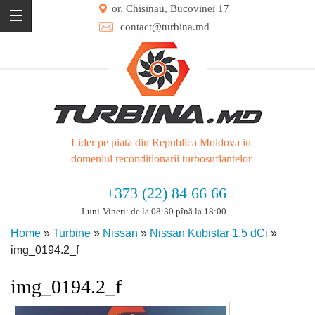
or. Chisinau, Bucovinei 17
contact@turbina.md
Lider pe piata din Republica Moldova in
domeniul reconditionarii turbosuflantelor
+373 (22) 84 66 66
Luni-Vineri: de la 08:30 pînă la 18:00
Home
»
Turbine
»
Nissan
»
Nissan Kubistar 1.5 dCi
»
img_0194.2_f
img_0194.2_f