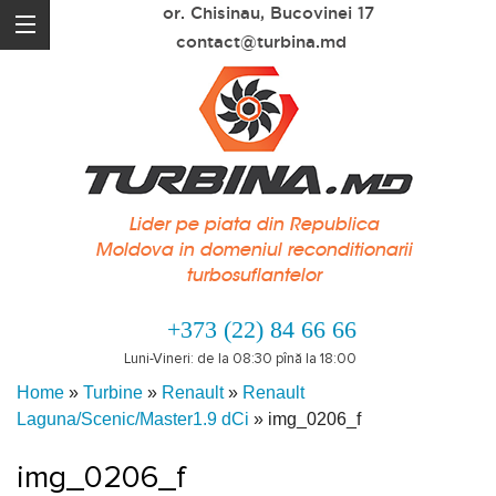
or. Chisinau, Bucovinei 17
contact@turbina.md
Lider pe piata din Republica
Moldova in domeniul reconditionarii
turbosuflantelor
+373 (22) 84 66 66
Luni-Vineri: de la 08:30 pînă la 18:00
Home
»
Turbine
»
Renault
»
Renault
Laguna/Scenic/Master1.9 dCi
»
img_0206_f
img_0206_f