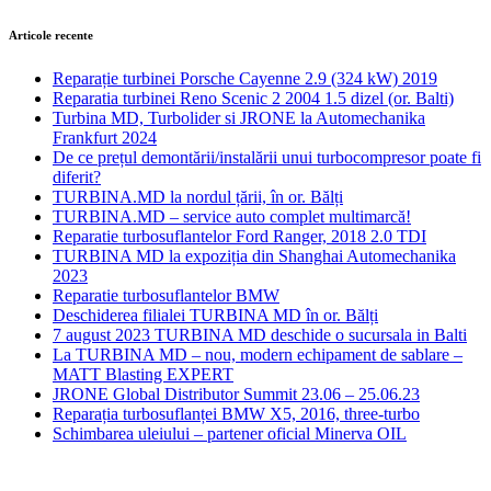
Articole recente
Reparație turbinei Porsche Cayenne 2.9 (324 kW) 2019
Reparatia turbinei Reno Scenic 2 2004 1.5 dizel (or. Balti)
Turbina MD, Turbolider si JRONE la Automechanika
Frankfurt 2024
De ce prețul demontării/instalării unui turbocompresor poate fi
diferit?
TURBINA.MD la nordul țării, în or. Bălți
TURBINA.MD – service auto complet multimarcă!
Reparatie turbosuflantelor Ford Ranger, 2018 2.0 TDI
TURBINA MD la expoziția din Shanghai Automechanika
2023
Reparatie turbosuflantelor BMW
Deschiderea filialei TURBINA MD în or. Bălți
7 august 2023 TURBINA MD deschide o sucursala in Balti
La TURBINA MD – nou, modern echipament de sablare –
MATT Blasting EXPERT
JRONE Global Distributor Summit 23.06 – 25.06.23
Reparația turbosuflanței BMW X5, 2016, three-turbo
Schimbarea uleiului – partener oficial Minerva OIL