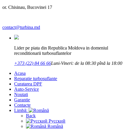
or. Chisinau, Bucovinei 17
contact@turbina.md
Lider pe piata din Republica Moldova in domeniul
reconditionarii turbosuflantelor
+373 (22) 84 66 66
Luni-Vineri: de la 08:30 pînă la 18:00
Acasa
Reparatie turbosuflante
Curatarea DPF
Auto-Service
Noutati
Garantie
Contacte
Limbă:
Back
Русский
Română