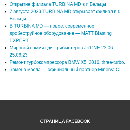
Открытие филиала TURBINA MD в г. Бельцы
7 августа 2023 TURBINA MD открывает филиал в г.
Бельцы
В TURBINA MD — новое, современное
дробеструйное оборудование — MATT Blasting
EXPERT
Мировой саммит дистрибьютеров JRONE 23.06 —
25.06.23
Ремонт турбокомпрессора BMW X5, 2016, three-turbo.
Замена масла — официальный партнёр Minerva OIL
СТРАНИЦА FACEBOOK