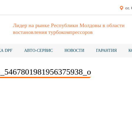
or.
Лидер на рынке Республики Молдовы в области
востановления турбокомпрессоров
А DPF
АВТО-СЕРВИС
НОВОСТИ
ГАРАНТИЯ
К
6_5467801981956375938_o