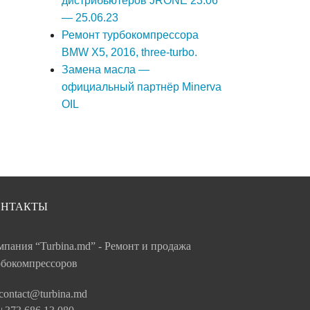
дистрибьютеров JRONE 23.06
— 25.06.23
Ремонт турбокомпрессора
BMW X5, 2016, three-turbo.
Замена масла —
официальный партнёр Minerva
OIL
ОНТАКТЫ
мпания “Turbina.md” - Ремонт и продажа
рбокомпрессоров
contact@turbina.md