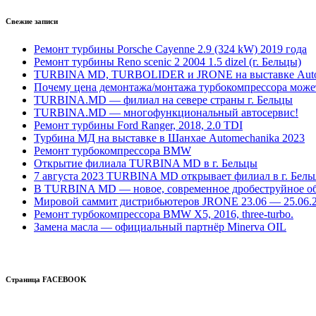
Свежие записи
Ремонт турбины Porsche Cayenne 2.9 (324 kW) 2019 года
Ремонт турбины Reno scenic 2 2004 1.5 dizel (г. Бельцы)
TURBINA MD, TURBOLIDER и JRONE на выставке Autome
Почему цена демонтажа/монтажа турбокомпрессора може
TURBINA.MD — филиал на севере страны г. Бельцы
TURBINA.MD — многофункциональный автосервис!
Ремонт турбины Ford Ranger, 2018, 2.0 TDI
Турбина МД на выставке в Шанхае Automechanika 2023
Ремонт турбокомпрессора BMW
Открытие филиала TURBINA MD в г. Бельцы
7 августа 2023 TURBINA MD открывает филиал в г. Бель
В TURBINA MD — новое, современное дробеструйное о
Мировой саммит дистрибьютеров JRONE 23.06 — 25.06.
Ремонт турбокомпрессора BMW X5, 2016, three-turbo.
Замена масла — официальный партнёр Minerva OIL
Страница FACEBOOK