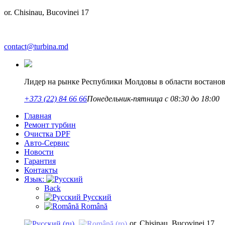
or. Chisinau, Bucovinei 17
contact@turbina.md
Лидер на рынке Республики Молдовы в области востано
+373 (22) 84 66 66
Понедельник-пятница с 08:30 до 18:00
Главная
Ремонт турбин
Очистка DPF
Авто-Сервис
Новости
Гарантия
Контакты
Язык:
Back
Русский
Română
or. Chisinau, Bucovinei 17