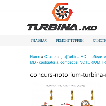
ГЛАВНАЯ
РЕМОНТ ТУРБИН
ОЧИСТК
Home
»
Статьи
»
[:ru]Turbina MD - побе
MD - câștigător al competiției NOTORIU
concurs-notorium-turbina-