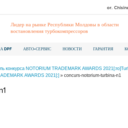
or. Chisin
Лидер на рынке Республики Молдовы в области
востановления турбокомпрессоров
А DPF
АВТО-СЕРВИС
НОВОСТИ
ГАРАНТИЯ
К
дитель конкурса NOTORIUM TRADEMARK AWARDS 2021[:ro]Tur
M TRADEMARK AWARDS 2021[:]
»
concurs-notorium-turbina-n1
n1