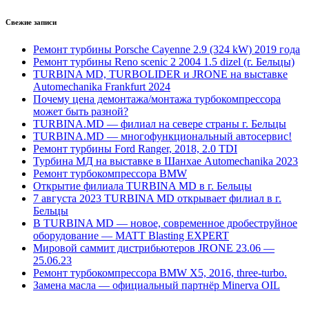
Свежие записи
Ремонт турбины Porsche Cayenne 2.9 (324 kW) 2019 года
Ремонт турбины Reno scenic 2 2004 1.5 dizel (г. Бельцы)
TURBINA MD, TURBOLIDER и JRONE на выставке
Automechanika Frankfurt 2024
Почему цена демонтажа/монтажа турбокомпрессора
может быть разной?
TURBINA.MD — филиал на севере страны г. Бельцы
TURBINA.MD — многофункциональный автосервис!
Ремонт турбины Ford Ranger, 2018, 2.0 TDI
Турбина МД на выставке в Шанхае Automechanika 2023
Ремонт турбокомпрессора BMW
Открытие филиала TURBINA MD в г. Бельцы
7 августа 2023 TURBINA MD открывает филиал в г.
Бельцы
В TURBINA MD — новое, современное дробеструйное
оборудование — MATT Blasting EXPERT
Мировой саммит дистрибьютеров JRONE 23.06 —
25.06.23
Ремонт турбокомпрессора BMW X5, 2016, three-turbo.
Замена масла — официальный партнёр Minerva OIL