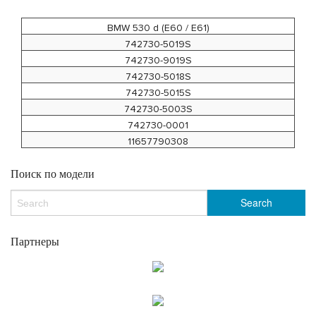
BMW 530 d (E60 / E61)
742730-5019S
742730-9019S
742730-5018S
742730-5015S
742730-5003S
742730-0001
11657790308
Поиск по модели
Партнеры