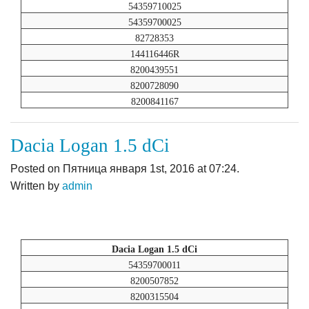
54359710025
54359700025
82728353
144116446R
8200439551
8200728090
8200841167
Dacia Logan 1.5 dCi
Posted on Пятница января 1st, 2016 at 07:24.
Written by
admin
Dacia Logan 1.5 dCi
54359700011
8200507852
8200315504