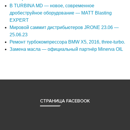
В TURBINA MD — новое, современное
дробеструйное оборудование — MATT Blasting
EXPERT
Мировой саммит дистрибьютеров JRONE 23.06 —
25.06.23
Ремонт турбокомпрессора BMW X5, 2016, three-turbo.
Замена масла — официальный партнёр Minerva OIL
СТРАНИЦА FACEBOOK