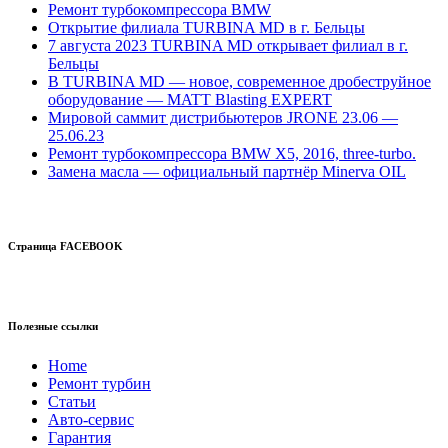
Ремонт турбокомпрессора BMW
Открытие филиала TURBINA MD в г. Бельцы
7 августа 2023 TURBINA MD открывает филиал в г.
Бельцы
В TURBINA MD — новое, современное дробеструйное
оборудование — MATT Blasting EXPERT
Мировой саммит дистрибьютеров JRONE 23.06 —
25.06.23
Ремонт турбокомпрессора BMW X5, 2016, three-turbo.
Замена масла — официальный партнёр Minerva OIL
Страница FACEBOOK
Полезные ссылки
Home
Ремонт турбин
Статьи
Авто-сервис
Гарантия