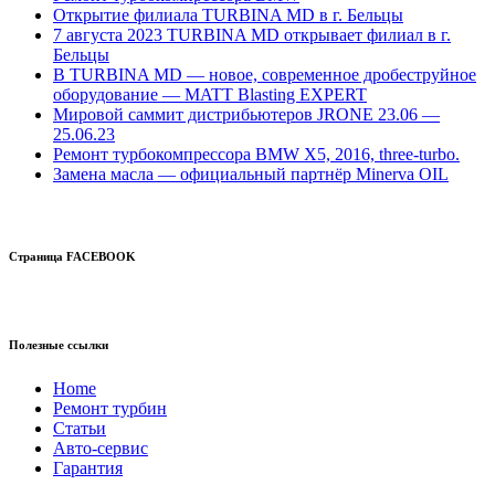
Открытие филиала TURBINA MD в г. Бельцы
7 августа 2023 TURBINA MD открывает филиал в г.
Бельцы
В TURBINA MD — новое, современное дробеструйное
оборудование — MATT Blasting EXPERT
Мировой саммит дистрибьютеров JRONE 23.06 —
25.06.23
Ремонт турбокомпрессора BMW X5, 2016, three-turbo.
Замена масла — официальный партнёр Minerva OIL
Страница FACEBOOK
Полезные ссылки
Home
Ремонт турбин
Статьи
Авто-сервис
Гарантия