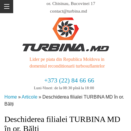
or. Chisinau, Bucovinei 17
contact@turbina.md
Lider pe piata din Republica Moldova in
domeniul reconditionarii turbosuflantelor
+373 (22) 84 66 66
Luni-Vineri: de la 08:30 pînă la 18:00
Home
»
Articole
»
Deschiderea filialei TURBINA MD în or.
Bălți
Deschiderea filialei TURBINA MD
în or. Bălți