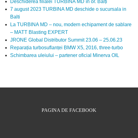
Deschiderea filialei TURBINA MD în or. Bălți
7 august 2023 TURBINA MD deschide o sucursala in
Balti
La TURBINA MD – nou, modern echipament de sablare
– MATT Blasting EXPERT
JRONE Global Distributor Summit 23.06 – 25.06.23
Reparația turbosuflanței BMW X5, 2016, three-turbo
Schimbarea uleiului – partener oficial Minerva OIL
PAGINA DE FACEBOOK