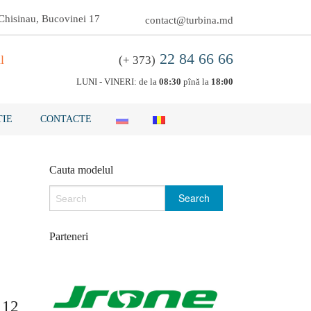
 Chisinau, Bucovinei 17
contact@turbina.md
22 84 66 66
l
(+ 373)
LUNI - VINERI: de la
08:30
pînă la
18:00
IE
CONTACTE
Cauta modelul
Parteneri
a 12