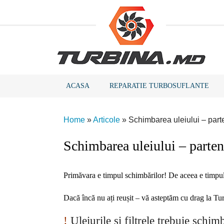
ACASA
REPARATIE TURBOSUFLANTE
Home
»
Articole
»
Schimbarea uleiului – part
Schimbarea uleiului – parte
Primăvara e timpul schimbărilor! De aceea e timpul 
Dacă încă nu ați reușit – vă asteptăm cu drag la Tur
!
Uleiurile și filtrele trebuie schim