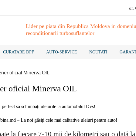
or.
Lider pe piata din Republica Moldova in domeniu
reconditionarii turbosuflantelor
CURATARE DPF
AUTO-SERVICE
NOUTATI
GARANT
ener oficial Minerva OIL
ner oficial Minerva OIL
perfect să schimbați uleiurile la automobilul Dvs!
bina.md – La noi găsiți cele mai calitative uleiuri pentru auto!
bate la fiecare 7-10 mii de kilometri sau o dată l