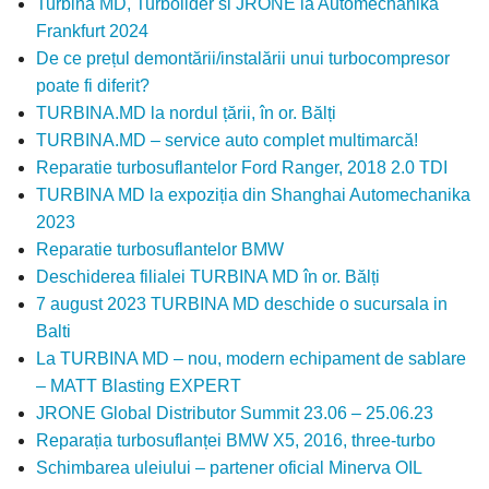
Turbina MD, Turbolider si JRONE la Automechanika
Frankfurt 2024
De ce prețul demontării/instalării unui turbocompresor
poate fi diferit?
TURBINA.MD la nordul țării, în or. Bălți
TURBINA.MD – service auto complet multimarcă!
Reparatie turbosuflantelor Ford Ranger, 2018 2.0 TDI
TURBINA MD la expoziția din Shanghai Automechanika
2023
Reparatie turbosuflantelor BMW
Deschiderea filialei TURBINA MD în or. Bălți
7 august 2023 TURBINA MD deschide o sucursala in
Balti
La TURBINA MD – nou, modern echipament de sablare
– MATT Blasting EXPERT
JRONE Global Distributor Summit 23.06 – 25.06.23
Reparația turbosuflanței BMW X5, 2016, three-turbo
Schimbarea uleiului – partener oficial Minerva OIL