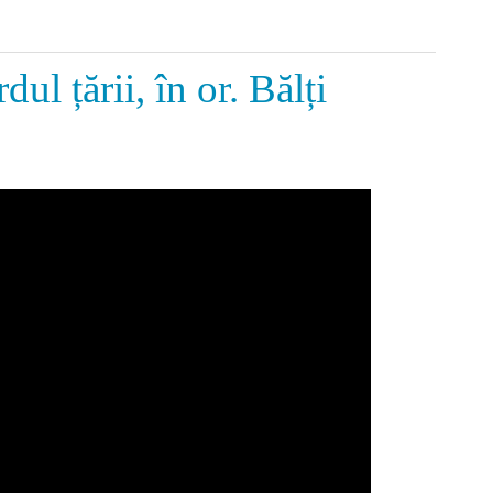
 țării, în or. Bălți