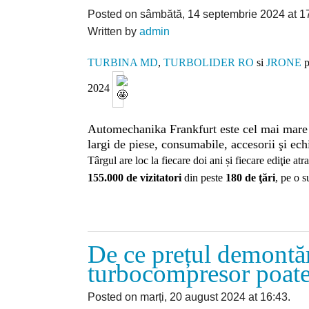
Posted on sâmbătă, 14 septembrie 2024 at 1
Written by
admin
TURBINA MD
,
TURBOLIDER RO
si
JRONE
p
2024
Automechanika Frankfurt este cel mai mare t
largi de piese, consumabile, accesorii şi ec
Târgul are loc la fiecare doi ani și fiecare ediţie at
155.000 de vizitatori
din peste
180 de ţări
, pe o 
De ce prețul demontări
turbocompresor poate 
Posted on marți, 20 august 2024 at 16:43.