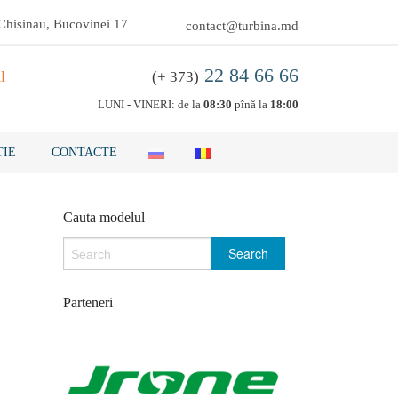
 Chisinau, Bucovinei 17
contact@turbina.md
22 84 66 66
l
(+ 373)
LUNI - VINERI: de la
08:30
pînă la
18:00
IE
CONTACTE
Cauta modelul
Parteneri