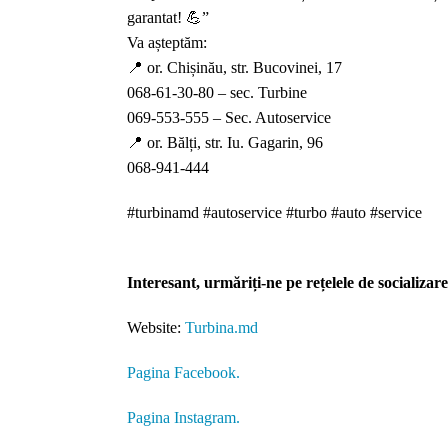
garantat! 💪”
Va așteptăm:
📍 or. Chișinău, str. Bucovinei, 17
068-61-30-80 – sec. Turbine
069-553-555 – Sec. Autoservice
📍 or. Bălți, str. Iu. Gagarin, 96
068-941-444
#turbinamd #autoservice #turbo #auto #service
Interesant, urmăriți-ne pe rețelele de socializare
Website:
Turbina.md
Pagina Facebook.
Pagina Instagram.