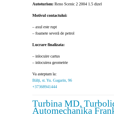
Autoturism:
Reno Scenic 2 2004 1.5 dizel
Motivul contactului:
– axul este rupt
– foamete severă de petrol
Lucrare finalizata:
– inlocuire cartus
– inlocuirea geometrie
Va asteptam la:
Bălți, st. Yu. Gagarin, 96
+37368941444
Turbina MD, Turboli
Automechanika Frank