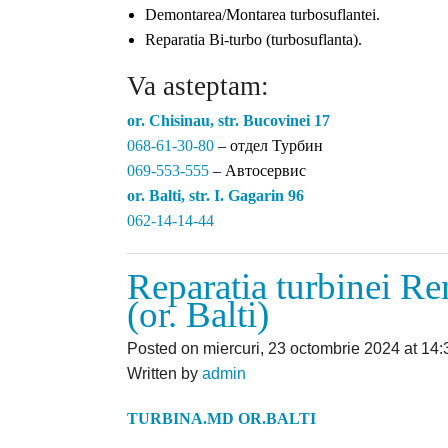
Demontarea/Montarea turbosuflantei.
Reparatia Bi-turbo (turbosuflanta).
Va asteptam:
or. Chisinau, str. Bucovinei 17
068-61-30-80
– отдел Турбин
069-553-555
– Автосервис
or. Balti, str. I. Gagarin 96
062-14-14-44
Reparatia turbinei Re
(or. Balti)
Posted on miercuri, 23 octombrie 2024 at 14:
Written by
admin
TURBINA.MD OR.BALTI