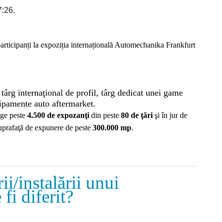
7:26.
articipanți la expoziția internațională Automechanika Frankfurt
ârg internaţional de profil, târg dedicat unei game
hipamente auto aftermarket.
rage peste
4.500 de expozanţi
din peste
80 de ţări
şi în jur de
suprafaţă de expunere de peste
300.000 mp
.
i/instalării unui
fi diferit?