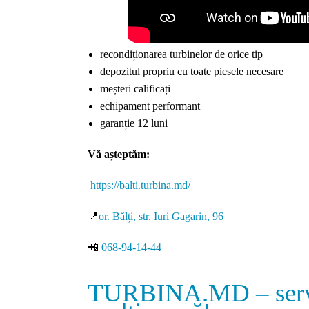
recondiționarea turbinelor de orice tip
depozitul propriu cu toate piesele necesare
meșteri calificați
echipament performant
garanție 12 luni
Vă așteptăm:
https://balti.turbina.md/
📍
or. Bălți, str. Iuri Gagarin, 96
📲
068-94-14-44
TURBINA.MD – servi