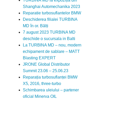
TURBINA MD la expoziția din
Shanghai Automechanika 2023
Reparatie turbosuflantelor BMW
Deschiderea filialei TURBINA
MD în or. Bălți
7 august 2023 TURBINA MD
deschide o sucursala in Balti
La TURBINA MD – nou, modern
echipament de sablare – MATT
Blasting EXPERT
JRONE Global Distributor
Summit 23.06 – 25.06.23
Reparația turbosuflanței BMW
X5, 2016, three-turbo
Schimbarea uleiului – partener
oficial Minerva OIL