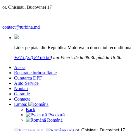
or. Chisinau, Bucovinei 17
contact@turbina.md
Lider pe piata din Republica Moldova in domeniul reconditionar
+373 (22) 84 66 66
Luni-Vineri: de la 08:30 pînă la 18:00
Acasa
Reparatie turbosuflante
Curatarea DPF
Auto-Service
Noutati
Garantie
Contacte
Limbă:
Back
Русский
Română
or. Chisinau, Bucovinei 17