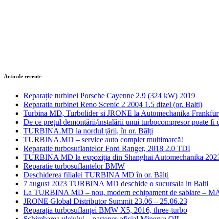
Articole recente
Reparație turbinei Porsche Cayenne 2.9 (324 kW) 2019
Reparatia turbinei Reno Scenic 2 2004 1.5 dizel (or. Balti)
Turbina MD, Turbolider si JRONE la Automechanika Frankfur
De ce prețul demontării/instalării unui turbocompresor poate fi d
TURBINA.MD la nordul țării, în or. Bălți
TURBINA.MD – service auto complet multimarcă!
Reparatie turbosuflantelor Ford Ranger, 2018 2.0 TDI
TURBINA MD la expoziția din Shanghai Automechanika 202
Reparatie turbosuflantelor BMW
Deschiderea filialei TURBINA MD în or. Bălți
7 august 2023 TURBINA MD deschide o sucursala in Balti
La TURBINA MD – nou, modern echipament de sablare – M
JRONE Global Distributor Summit 23.06 – 25.06.23
Reparația turbosuflanței BMW X5, 2016, three-turbo
Schimbarea uleiului – partener oficial Minerva OIL