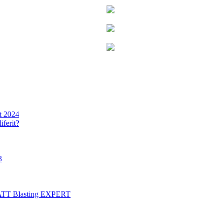
t 2024
iferit?
3
ATT Blasting EXPERT