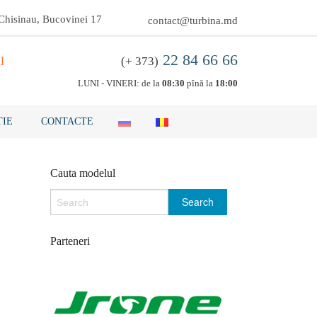
 Chisinau, Bucovinei 17
contact@turbina.md
22 84 66 66
l
(+ 373)
LUNI - VINERI: de la
08:30
pînă la
18:00
IE
CONTACTE
Cauta modelul
Parteneri