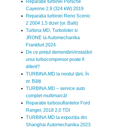
Reparație turbinei Porsche
Cayenne 2.9 (324 kW) 2019
Reparatia turbinei Reno Scenic
2 2004 1.5 dizel (or. Balti)
Turbina MD, Turbolider si
JRONE la Automechanika
Frankfurt 2024
De ce prețul demontării/instalării
unui turbocompresor poate fi
diferit?
TURBINA.MD la nordul țării, în
or. Bălți
TURBINA.MD – service auto
complet multimarcă!
Reparatie turbosuflantelor Ford
Ranger, 2018 2.0 TDI
TURBINA MD la expoziția din
Shanghai Automechanika 2023