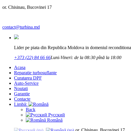
or. Chisinau, Bucovinei 17
contact@turbina.md
Lider pe piata din Republica Moldova in domeniul reconditionar
+373 (22) 84 66 66
Luni-Vineri: de la 08:30 pînă la 18:00
Acasa
Reparatie turbosuflante
Curatarea DPF
Auto-Service
Noutati
Garantie
Contacte
Limbă:
Back
Русский
Română
or. Chisinau, Bucovinei 17