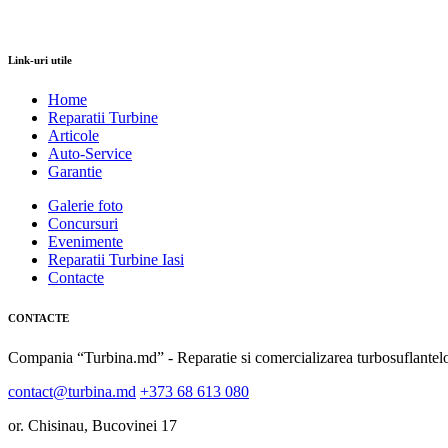
Link-uri utile
Home
Reparatii Turbine
Articole
Auto-Service
Garantie
Galerie foto
Concursuri
Evenimente
Reparatii Turbine Iasi
Contacte
CONTACTE
Compania “Turbina.md” - Reparatie si comercializarea turbosuflantel
contact@turbina.md
+373 68 613 080
or. Chisinau, Bucovinei 17