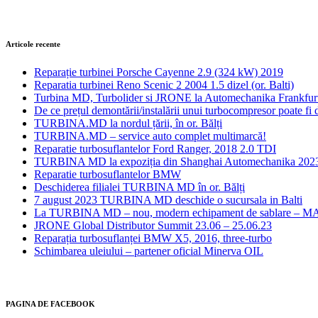
Articole recente
Reparație turbinei Porsche Cayenne 2.9 (324 kW) 2019
Reparatia turbinei Reno Scenic 2 2004 1.5 dizel (or. Balti)
Turbina MD, Turbolider si JRONE la Automechanika Frankfur
De ce prețul demontării/instalării unui turbocompresor poate fi d
TURBINA.MD la nordul țării, în or. Bălți
TURBINA.MD – service auto complet multimarcă!
Reparatie turbosuflantelor Ford Ranger, 2018 2.0 TDI
TURBINA MD la expoziția din Shanghai Automechanika 202
Reparatie turbosuflantelor BMW
Deschiderea filialei TURBINA MD în or. Bălți
7 august 2023 TURBINA MD deschide o sucursala in Balti
La TURBINA MD – nou, modern echipament de sablare – M
JRONE Global Distributor Summit 23.06 – 25.06.23
Reparația turbosuflanței BMW X5, 2016, three-turbo
Schimbarea uleiului – partener oficial Minerva OIL
PAGINA DE FACEBOOK