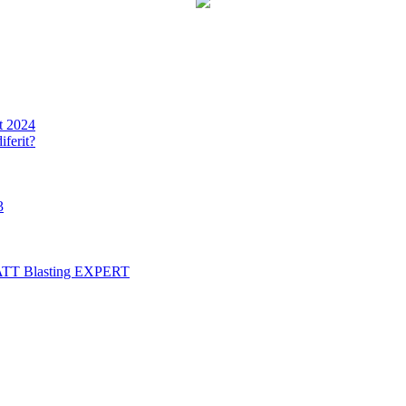
t 2024
iferit?
3
ATT Blasting EXPERT