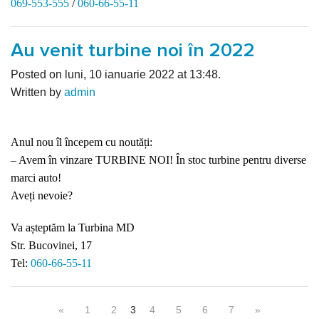
069-553-555
/
060-66-55-11
Au venit turbine noi în 2022
Posted on luni, 10 ianuarie 2022 at 13:48.
Written by
admin
Anul nou îl începem cu noutăți:
– Avem în vinzare TURBINE NOI! În stoc turbine pentru diverse
marci auto!
Aveți nevoie?
Va așteptăm la Turbina MD
Str. Bucovinei, 17
Tel:
060-66-55-11
«
1
2
3
4
5
6
7
»