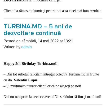
Lucrari efectuate:
Înlocuirea cartuşei.
Clientul a rămas mulțumit și pentru noi asta e cel mai bun rezultat.
TURBINA.MD – 5 ani de
dezvoltare continuă
Posted on sâmbătă, 14 mai 2022 at 13:21.
Written by
admin
Happy 5th Birthday Turbina.md!
– Din tot sufletul felicităm întregul colectiv Turbina.md în frunte
cu dn.
Valentin Lupu
!
– Și mulțumim tuturor clienților că ne alegeți pe noi!
Noi nu ne oprim la ceea ce avem! Ne străduim să fim și mai buni!